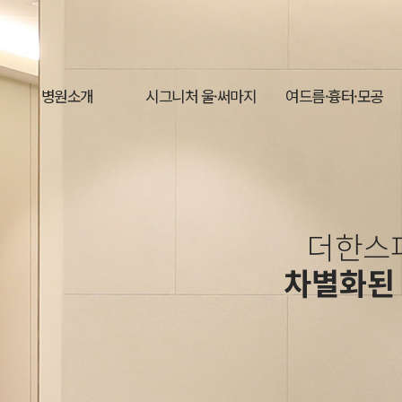
병원소개
시그니처 울·써마지
여드름·흉터·모공
더한스
차별화된