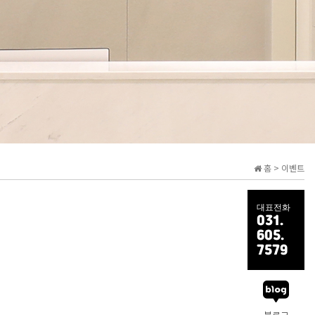
홈 > 이벤트
대표전화
031.
605.
7579
블로그