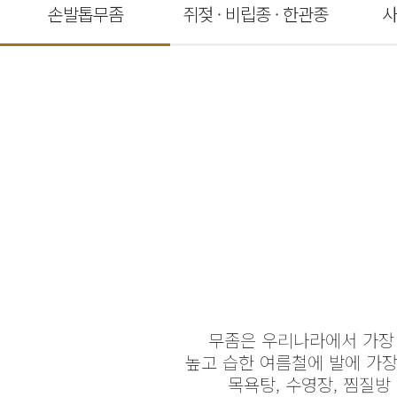
손발톱무좀
쥐젖 · 비립종 · 한관종
사
무좀은 우리나라에서 가장
높고 습한 여름철에 발에 가장
목욕탕, 수영장, 찜질방