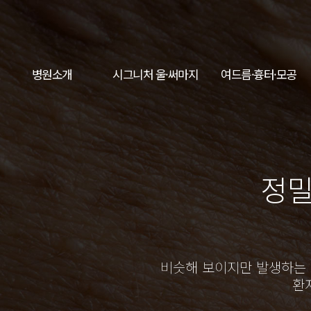
병원소개
시그니처 울·써마지
여드름·흉터·모공
정밀
비슷해 보이지만 발생하는 
환