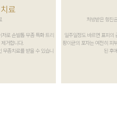
저
치료
료
처방받은 항진균
레이저로
손발톱 무좀 특화 트리
일주일정도 바르면 표피의 
 제거합니다.
팡이균의 포자는 여전히 피부
 무좀치료를 받을 수 있습니
된 후