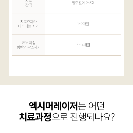
치료
일주일에 2~3회
간격
치료효과가
1~2개월
나타나는 시기
75% 이상
3 ~ 4개월
병변의 감소시기
엑시머레이저
는 어떤
치료과정
으로 진행되나요?