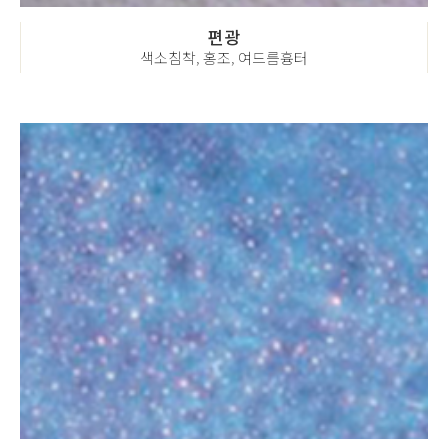
편광
색소침착, 홍조, 여드름흉터