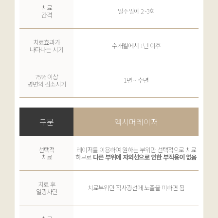
치료
일주일에 2~3회
간격
치료효과가
수개월에서 1년 이후
나타나는 시기
75% 이상
1년 ~ 수년
병변의 감소시기
구분
엑시머레이저
선택적
레이저를 이용하여 원하는 부위만 선택적으로 치료
치료
하므로
다른 부위에 자외선으로 인한 부작용이 없음
치료 후
치료부위만 직사광선에 노출을 피하면 됨
일광차단