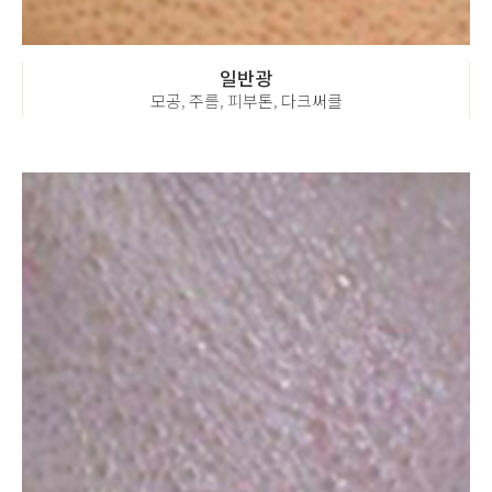
일반광
모공, 주름, 피부톤, 다크써클