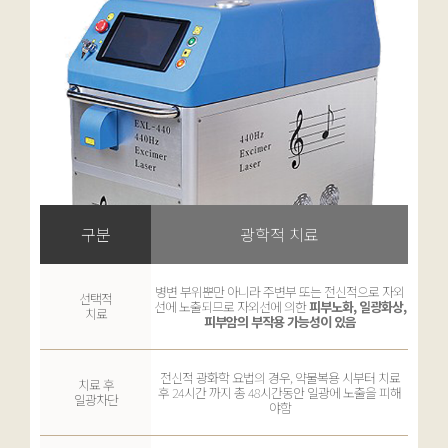
구분
광학적 치료
병변 부위뿐만 아니라 주변부 또는 전신적으로 자외
선택적
선에 노출되므로 자외선에 의한
피부노화, 일광화상,
치료
피부암의 부작용 가능성이 있음
전신적 광화학 요법의 경우, 약물복용 시부터 치료
치료 후
후 24시간 까지 총 48시간동안 일광에 노출을 피해
일광차단
야함